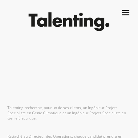
Ingénieurs Projets Spécialistes
CVC/Elec. H/F
Talenting recherche, pour un de ses clients, un Ingénieur Projets
Spécialiste en Génie Climatique et un Ingénieur Projets Spécialiste en
Génie Électrique.
Rattaché au Directeur des Opérations, chaque candidat prendra en