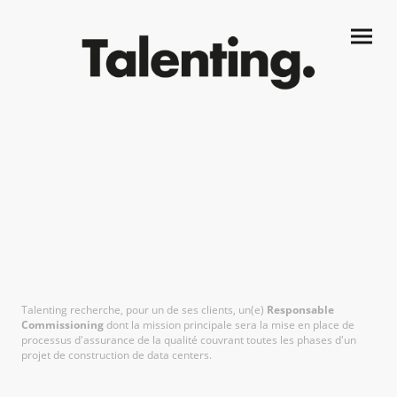
Responsable Commissioning
H/F
Talenting recherche, pour un de ses clients, un(e)
Responsable
Commissioning
dont la mission principale sera la mise en place de
processus d'assurance de la qualité couvrant toutes les phases d'un
projet de construction de data centers.